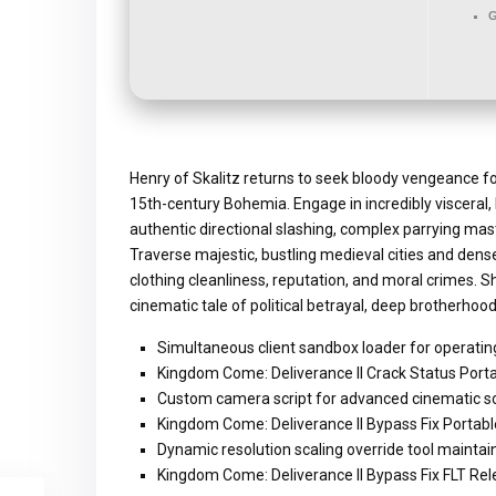
G
Henry of Skalitz returns to seek bloody vengeance for 
15th-century Bohemia. Engage in incredibly visceral, 
authentic directional slashing, complex parrying mas
Traverse majestic, bustling medieval cities and de
clothing cleanliness, reputation, and moral crimes. S
cinematic tale of political betrayal, deep brotherhood
Simultaneous client sandbox loader for operating
Kingdom Come: Deliverance II Crack Status Por
Custom camera script for advanced cinematic sc
Kingdom Come: Deliverance II Bypass Fix Portabl
Dynamic resolution scaling override tool maintain
Kingdom Come: Deliverance II Bypass Fix FLT Re