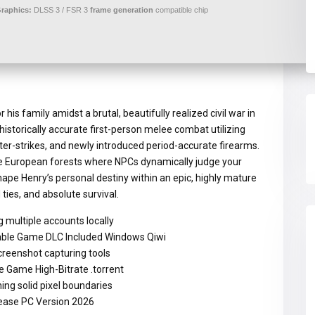
raphics:
DLSS 3 / FSR 3
frame generation
compatible chip
his family amidst a brutal, beautifully realized civil war in
historically accurate first-person melee combat utilizing
ter-strikes, and newly introduced period-accurate firearms.
nse European forests where NPCs dynamically judge your
hape Henry’s personal destiny within an epic, highly mature
 ties, and absolute survival.
 multiple accounts locally
table Game DLC Included Windows Qiwi
reenshot capturing tools
e Game High-Bitrate .torrent
ing solid pixel boundaries
lease PC Version 2026