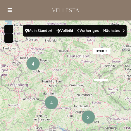
Mein Standort
Vollbild
Vorheriges
Nächstes
320K €
4
4
3