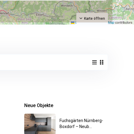
Karte öffnen
Leaflet
|
©
OpenStreetMap
contributors
Neue Objekte
Fuchsgärten Nürnberg-
Boxdorf – Neub...