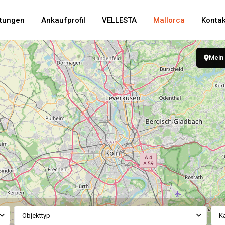
stungen
Ankaufprofil
VELLESTA
Mallorca
Kontak
Mein 
Objekttyp
K