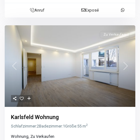
Anruf
Exposé
Zu Verkaufen
Previous
Next
Karlsfeld Wohnung
2
Schlafzimmer:
2
Badezimmer:
1
Größe:
55 m
Wohnung
,
Zu Verkaufen