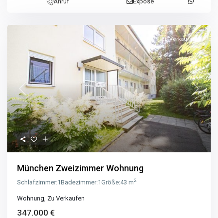
Anruf
Exposé
Zu Verkaufen
Previous
Next
München Zweizimmer Wohnung
2
Schlafzimmer:
1
Badezimmer:
1
Größe:
43 m
Wohnung
,
Zu Verkaufen
347.000 €