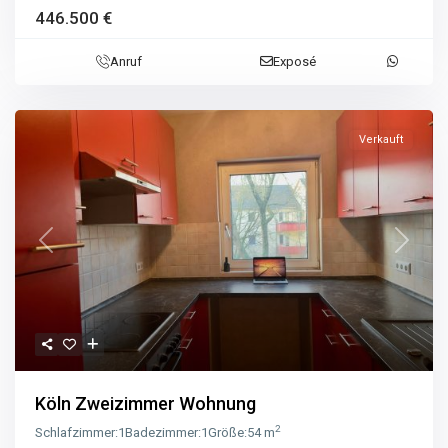
446.500 €
Anruf
Exposé
Verkauft
Previous
Next
Köln Zweizimmer Wohnung
2
Schlafzimmer:
1
Badezimmer:
1
Größe:
54 m