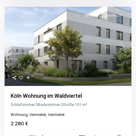
Vermietet
Vermietet
Previous
Next
Köln Wohnung im Waldviertel
2
Schlafzimmer:
3
Badezimmer:
2
Größe:
101 m
Wohnung
,
Vermietet
,
Vermietet
2.280 €