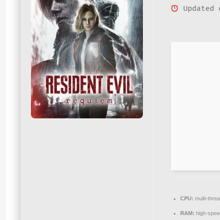
Updated 
CPU:
multi-thre
RAM:
high-spe