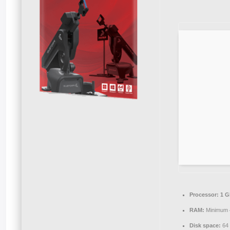
Processor:
1 G
RAM:
Minimum 
Disk space:
64 